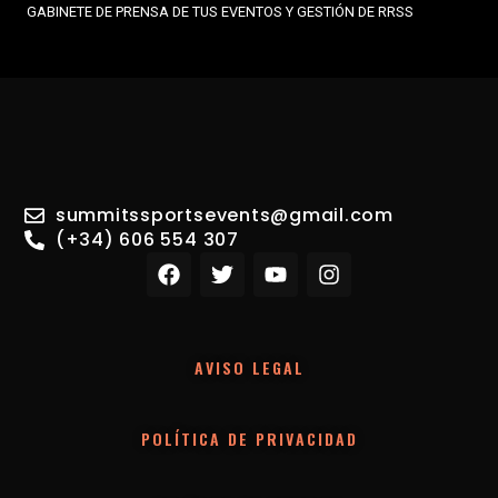
GABINETE DE PRENSA DE TUS EVENTOS Y GESTIÓN DE RRSS
summitssportsevents@gmail.com
(+34) 606 554 307
F
T
Y
I
a
w
o
n
c
i
u
s
e
t
t
t
b
t
u
a
AVISO LEGAL
o
e
b
g
o
r
e
r
k
a
m
POLÍTICA DE PRIVACIDAD