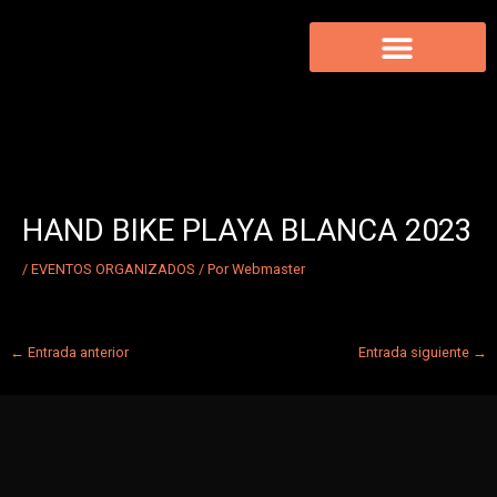
Ir
al
contenido
EVENTOS ORGANIZADOS
VÍDEOS / FOTOGRAFÍAS
HAND BIKE PLAYA BLANCA 2023
/
EVENTOS ORGANIZADOS
/ Por
Webmaster
←
Entrada anterior
Entrada siguiente
→